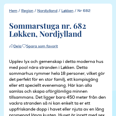
Hem
/
Region
/
Nordjylland
/
Løkken
/
Nr 682
Sommarstuga nr. 682
Løkken, Nordjylland
Spara som favorit
Dela
Upplev lyx och gemenskap i detta moderna hus
med pool nära stranden i Løkken. Detta
sommarhus rymmer hela 18 personer, vilket gör
det perfekt för en stor familj, ett kompisgäng
eller ett speciellt evenemang. Här kan alla
samlas och skapa oförglömliga minnen
tillsammans. Det ligger bara 450 meter från den
vackra stranden så ni kan enkelt ta er ett
uppfriskande dopp i havet eller njuta av en lång
promenad längs kusten. Huset är inrett med sex