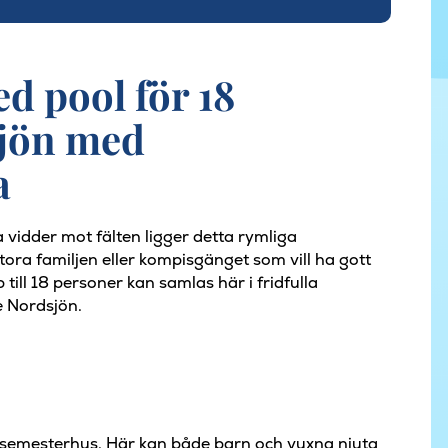
d pool för 18
sjön med
a
vidder mot fälten ligger detta rymliga
stora familjen eller kompisgänget som vill ha gott
ll 18 personer kan samlas här i fridfulla
 Nordsjön.
a semesterhus. Här kan både barn och vuxna njuta