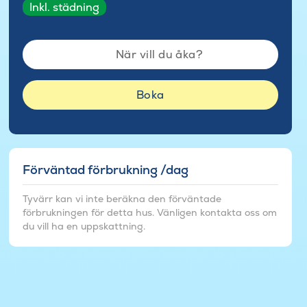
Inkl. städning
När vill du åka?
Boka
Förväntad förbrukning /dag
Tyvärr kan vi inte beräkna den förväntade
förbrukningen för detta hus. Vänligen kontakta oss om
du vill ha en uppskattning.