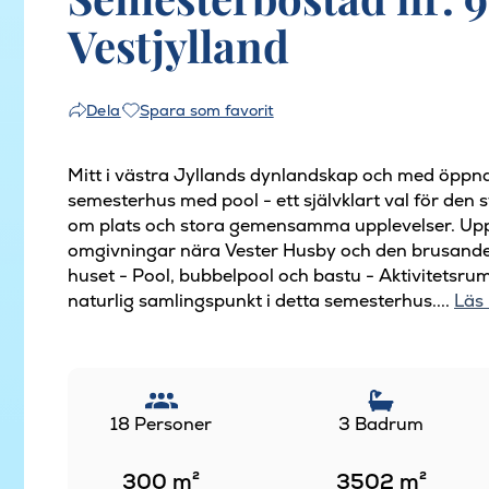
Vestjylland
Spara som favorit
Dela
Mitt i västra Jyllands dynlandskap och med öppna 
semesterhus med pool - ett självklart val för den 
om plats och stora gemensamma upplevelser. Upp ti
omgivningar nära Vester Husby och den brusande
huset - Pool, bubbelpool och bastu - Aktivitetsr
naturlig samlingspunkt i detta semesterhus....
Läs
18 Personer
3 Badrum
300
m²
3502
m²