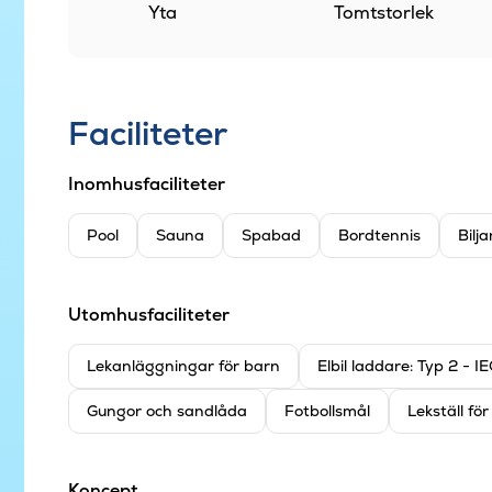
Yta
Tomtstorlek
Faciliteter
Inomhusfaciliteter
Pool
Sauna
Spabad
Bordtennis
Bilja
Utomhusfaciliteter
Lekanläggningar för barn
Elbil laddare: Typ 2 - 
Gungor och sandlåda
Fotbollsmål
Lekställ fö
Koncept