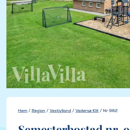
Hem
/
Region
/
Vestjylland
/
Vedersø Klit
/
Nr 982
Semesterbostad nr. 9