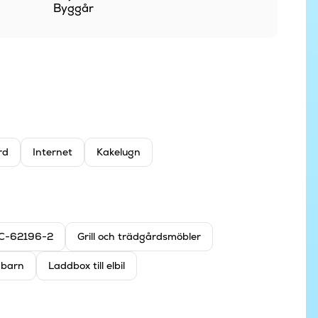
Byggår
rd
Internet
Kakelugn
IEC-62196-2
Grill och trädgårdsmöbler
r barn
Laddbox till elbil