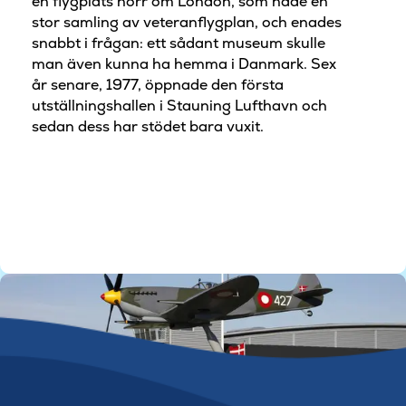
en flygplats norr om London, som hade en
stor samling av veteranflygplan, och enades
snabbt i frågan: ett sådant museum skulle
man även kunna ha hemma i Danmark. Sex
år senare, 1977, öppnade den första
utställningshallen i Stauning Lufthavn och
sedan dess har stödet bara vuxit.