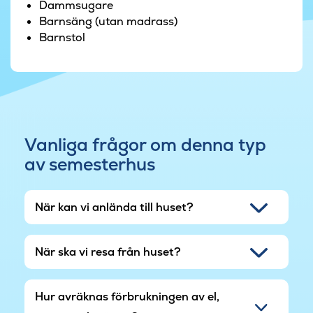
Dammsugare
övertäckt terrass med grill och trädgårdsmöbler,
Barnsäng (utan madrass)
medan det i trädgården finns en studsmatta,
Barnstol
sandlåda och gunga till barnen.
Vanliga frågor om denna typ
av semesterhus
När kan vi anlända till huset?
När ska vi resa från huset?
Hur avräknas förbrukningen av el,