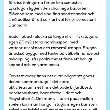
förutsättningarna för en bra semester.
Lyxstugan ligger i den charmiga badorten
Blåvand som med sina fina sandstränder och
små butiker är ett solklart val för er semester i
Danmark!
Bada, lek och plaska så länge ni vill i lyxstugans
egen 20 m3 stora inomhuspool med
vattenrutschkana och romersk trappa. Stugan
är också byggd med tanke på välbefinnande och
avkoppling, så i poolrummet finns ett härligt
spabad och en varm bastu.
Oavsett väder finns det alltid något att göra i
denna sommarstuga! I det stora
aktivitetsrummet finns det både biljardbord,
bordtennisbord, bordsfotboll, dart och
Playstation 4. Om man vill ta en paus mellan
spelen kan man hänga i stugans egen bar som
också har kylskåp så att man kan servera iskalla