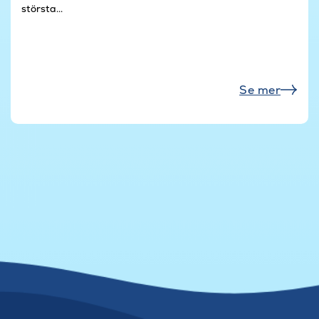
största...
Se mer