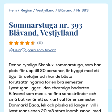
Hem
/
Region
/
Vestjylland
/
Blåvand
/
Nr 393
Sommarstuga nr. 393
Blåvand, Vestjylland
(11)
Spara som favorit
Dela
Denna rymliga Skanlux-sommarstuga, som har
plats för upp till 20 personer, är byggd med ett
öga för detaljer och har de bästa
förutsättningarna för en bra semester.
Lyxstugan ligger i den charmiga badorten
Blåvand som med sina fina sandstränder och
små butiker är ett solklart val för er semester i
Danmark! Bada, lek och plaska så länge ni vill i
lyxstugans egen 20 m3 stora inomhuspool med