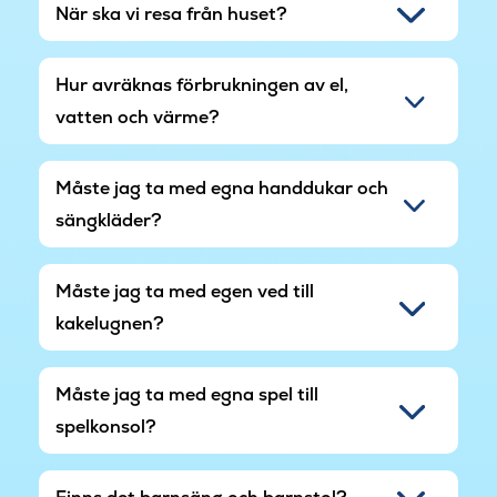
När ska vi resa från huset?
Rågeleje är ett av Nordsjällands mest populära
semesterområden med fina sandstränder,
Hur avräknas förbrukningen av el,
charmig kustatmosfär och vacker natur. Besök
Heatherhill, Tisvilde eller Asserbo Plantage och
vatten och värme?
kombinera avkopplande stranddagar med
naturupplevelser längs den nordsjälländska
Måste jag ta med egna handdukar och
kusten.
sängkläder?
Måste jag ta med egen ved till
kakelugnen?
Måste jag ta med egna spel till
spelkonsol?