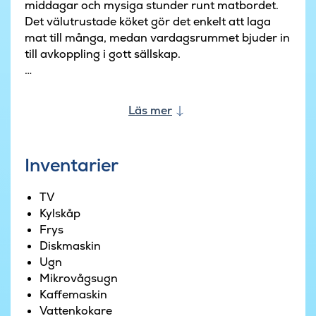
middagar och mysiga stunder runt matbordet.
Det välutrustade köket gör det enkelt att laga
mat till många, medan vardagsrummet bjuder in
till avkoppling i gott sällskap.
Med 8 sovrum, sovloft och flera sovavdelningar
finns det gott om plats för både gemenskap och
Läs mer
privatliv. Planlösningen gör huset idealiskt för
större grupper där flera familjer eller
generationer semestrar tillsammans.
Inventarier
När ni vill ha lite mer fart på semestern kan ni
TV
samlas i aktivitetsrummet. Här kan ni utmana
Kylskåp
varandra i biljard, bordtennis, dart och
Frys
bordsfotboll, medan Nintendo står för
Diskmaskin
underhållning för spelentusiasterna. Baren och
Ugn
soffhörnan skapar en mysig miljö för semesterns
Mikrovågsugn
kvällar.
Kaffemaskin
Vattenkokare
Poolavdelningen är en självklar favorit bland