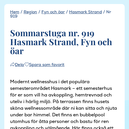
Hem
/
Region
/
Fyn och öar
/
Hasmark Strand
/
Nr
919
Sommarstuga nr. 919
Hasmark Strand, Fyn och
öar
Spara som favorit
Dela
Modernt wellnesshus i det populära
semesterområdet Hasmark – ett semesterhus
för er som vill ha avkoppling, hemtrevnad och
uteliv i härlig miljö. På terrassen finns husets
sköna wellnessområde där ni kan sitta och njuta
under bar himmel. Det finns en bubbelpool
utomhus för åtta personer och bastu för ren
avkoppling och välmående. Här finns också ett