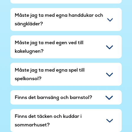
Det är den perfekta miljön för semester med
familj eller vänner eller en helg av rent
Måste jag ta med egna handdukar och
välbefinnande.
sängkläder?
Området är under uppbyggnad, så byggbuller
kan förekomma periodvis.
Måste jag ta med egen ved till
kakelugnen?
Måste jag ta med egna spel till
spelkonsol?
Finns det barnsäng och barnstol?
Finns det täcken och kuddar i
sommarhuset?