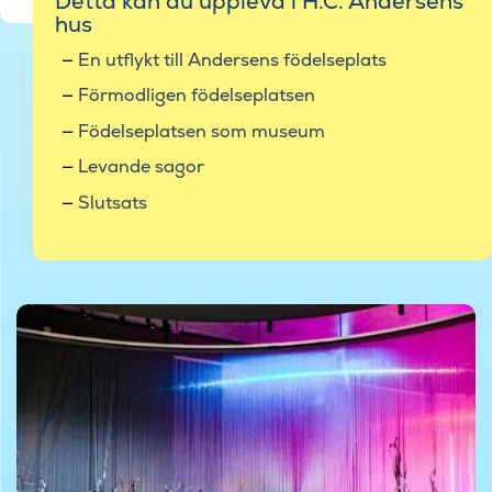
Detta kan du uppleva i H.C. Andersens
hus
En utflykt till Andersens födelseplats
Förmodligen födelseplatsen
Födelseplatsen som museum
Levande sagor
Slutsats
©Lærke Beck Johansen