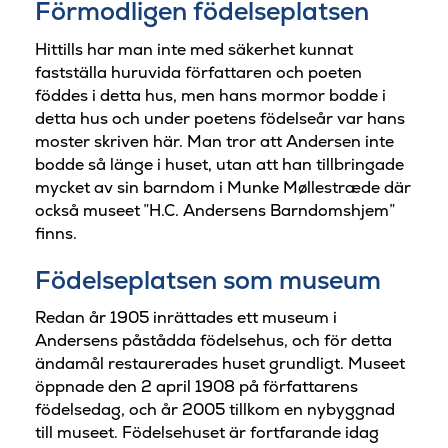
Förmodligen födelseplatsen
Hittills har man inte med säkerhet kunnat
fastställa huruvida författaren och poeten
föddes i detta hus, men hans mormor bodde i
detta hus och under poetens födelseår var hans
moster skriven här. Man tror att Andersen inte
bodde så länge i huset, utan att han tillbringade
mycket av sin barndom i Munke Møllestræde där
också museet ”H.C. Andersens Barndomshjem”
finns.
Födelseplatsen som museum
Redan år 1905 inrättades ett museum i
Andersens påstådda födelsehus, och för detta
ändamål restaurerades huset grundligt. Museet
öppnade den 2 april 1908 på författarens
födelsedag, och år 2005 tillkom en nybyggnad
till museet. Födelsehuset är fortfarande idag