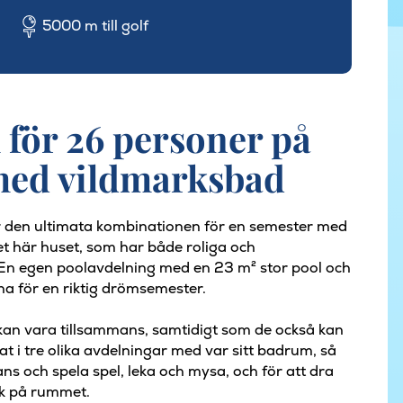
5000 m till golf
 för 26 personer på
med vildmarksbad
 är den ultimata kombinationen för en semester med
 det här huset, som har både roliga och
. En egen poolavdelning med en 23 m² stor pool och
na för en riktig drömsemester.
r kan vara tillsammans, samtidigt som de också kan
t i tre olika avdelningar med var sitt badrum, så
ans och spela spel, leka och mysa, och för att dra
bok på rummet.