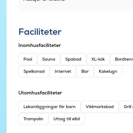
Faciliteter
Inomhusfaciliteter
Pool
Sauna
Spabad
XL-kök
Bordtenn
Spelkonsol
Internet
Bar
Kakelugn
Utomhusfaciliteter
Lekanläggningar för barn
Vildmarksbad
Gril
Trampolin
Uttag till elbil