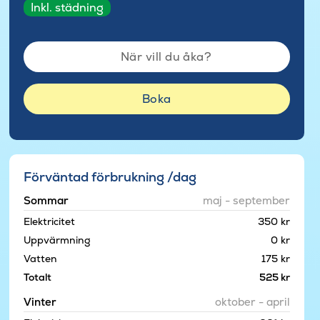
Inkl. städning
När vill du åka?
Boka
Förväntad förbrukning /dag
Sommar
maj - september
Elektricitet
350 kr
Uppvärmning
0 kr
Vatten
175 kr
Totalt
525 kr
Vinter
oktober - april