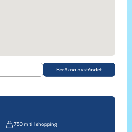
Beräkna avståndet
750 m till shopping