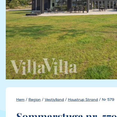
Hem
/
Region
/
Vestjylland
/
Houstrup Strand
/
Nr 579
Sommarstuga nr. 579