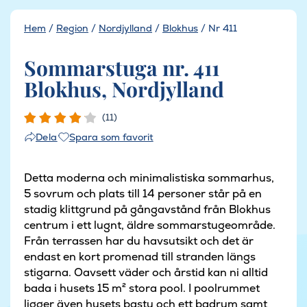
Hem
/
Region
/
Nordjylland
/
Blokhus
/
Nr 411
Sommarstuga nr. 411
Blokhus, Nordjylland
(11)
Spara som favorit
Dela
Detta moderna och minimalistiska sommarhus,
5 sovrum och plats till 14 personer står på en
stadig klittgrund på gångavstånd från Blokhus
centrum i ett lugnt, äldre sommarstugeområde.
Från terrassen har du havsutsikt och det är
endast en kort promenad till stranden längs
stigarna. Oavsett väder och årstid kan ni alltid
bada i husets 15 m² stora pool. I poolrummet
ligger även husets bastu och ett badrum samt