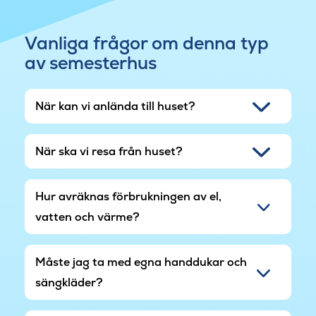
skulpturparken eller bara njuta av den vackra
naturen.
Vanliga frågor om denna typ
3 husdjur tillåts i huset.
av semesterhus
När kan vi anlända till huset?
När ska vi resa från huset?
Hur avräknas förbrukningen av el,
vatten och värme?
Måste jag ta med egna handdukar och
sängkläder?