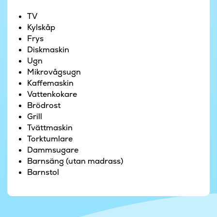
vänner och familj. Kanske med en nyfångad fisk
TV
på menyn.
Kylskåp
Frys
Det finns 14 sovplatser fördelade på 5 sovrum,
Diskmaskin
med antingen två enkelsängar eller en
Ugn
dubbelsäng, och ett loft med 4 madrasser
Mikrovågsugn
(lämpligast för barn).
Kaffemaskin
Vattenkokare
Semesterorten Blokhus har flera mysiga
Brödrost
restauranger och butiker, och på torget
Grill
anordnas många evenemang med musik och
Tvättmaskin
sång. Du kan köra mellan Blokhus och Løkken på
Torktumlare
stranden. Men den breda stranden lockar också
Dammsugare
till friska dopp och solnedgången över Nordsjön
Barnsäng (utan madrass)
är en vacker upplevelse året runt. Fårup
Barnstol
Sommerland ligger endast fem kilometer från
huset och Ålborgs många sevärdheter och
shoppingmöjligheter nås på cirka 45 minuter. I
Blokhus kan du dessutom hyra cyklar, besöka