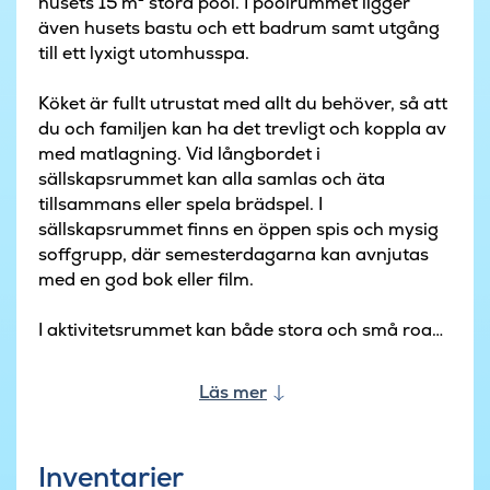
husets 15 m² stora pool. I poolrummet ligger
även husets bastu och ett badrum samt utgång
till ett lyxigt utomhusspa.
Köket är fullt utrustat med allt du behöver, så att
du och familjen kan ha det trevligt och koppla av
med matlagning. Vid långbordet i
sällskapsrummet kan alla samlas och äta
tillsammans eller spela brädspel. I
sällskapsrummet finns en öppen spis och mysig
soffgrupp, där semesterdagarna kan avnjutas
med en god bok eller film.
I aktivitetsrummet kan både stora och små roa
sig med biljard/bordtennis och Playstation 4 när
de inte badar i poolen eller sitter i bastun. Det
Läs mer
finns gratis trådlöst internet i hela huset.
På terrassen finns bra trädgårdsmöbler och en
Inventarier
gasgrill för en trevlig sommarkväll med goda