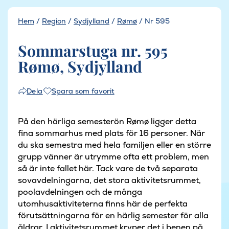
Hem
/
Region
/
Sydjylland
/
Rømø
/
Nr 595
Sommarstuga nr. 595
Rømø, Sydjylland
Spara som favorit
Dela
På den härliga semesterön Rømø ligger detta
fina sommarhus med plats för 16 personer. När
du ska semestra med hela familjen eller en större
grupp vänner är utrymme ofta ett problem, men
så är inte fallet här. Tack vare de två separata
sovavdelningarna, det stora aktivitetsrummet,
poolavdelningen och de många
utomhusaktiviteterna finns här de perfekta
förutsättningarna för en härlig semester för alla
åldrar. I aktivitetsrummet kryper det i benen på