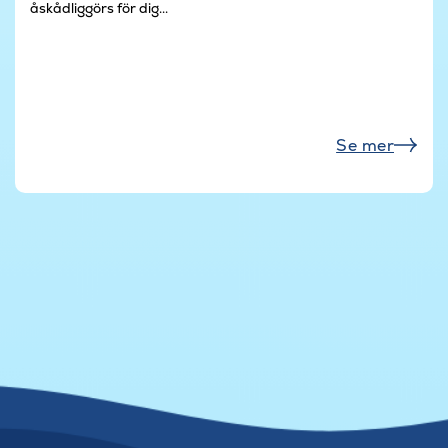
åskådliggörs för dig...
Se mer