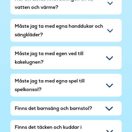
lekområdet finns också bord och bänkar där de
vatten och värme?
vuxna och övriga åskådare kan mysa och koppla
av.
Måste jag ta med egna handdukar och
Från sommarhuset är det endast 350 meter till
sängkläder?
vattnet på Rømøs östkust. Vill ni bada finns det
goda möjligheter till det på Rømøs västkust, och
sommarhuset ligger endast fyra kilometer från
Måste jag ta med egen ved till
Lakolk strand.
kakelugnen?
Måste jag ta med egna spel till
spelkonsol?
Finns det barnsäng och barnstol?
Finns det täcken och kuddar i