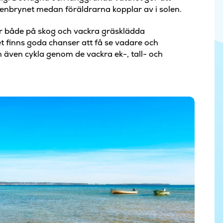
tenbrynet medan föräldrarna kopplar av i solen.
er både på skog och vackra gräsklädda
det finns goda chanser att få se vadare och
n även cykla genom de vackra ek-, tall- och