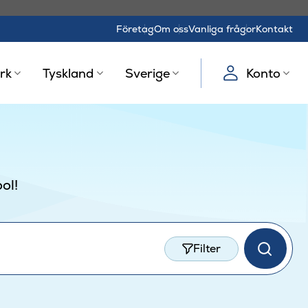
Företag
Om oss
Vanliga frågor
Kontakt
rk
Tyskland
Sverige
Konto
ol!
Filter