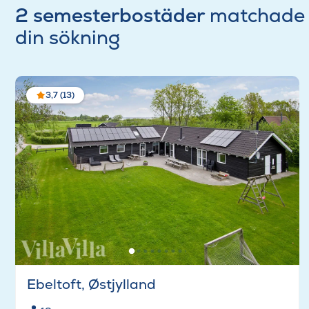
2 semesterbostäder
matchade
din sökning
3,7 (13)
Ebeltoft, Østjylland