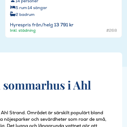
14
personer
5
rum
·
14
sängar
2
badrum
Hyrespris från/helg
13 791 kr
Inkl. städning
#268
a sommarhus i Ahl
hl Strand. Området är särskilt populärt bland
lera nöjesparker och sevärdheter som roar de små,
ig. Det lugna och långgrunda vattnet gör att