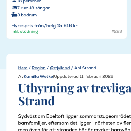
18
personer
7
rum
·
18
sängar
3
badrum
Hyrespris från/helg
15 616 kr
Inkl. städning
#223
Hem
/
Region
/
Østjylland
/
Ahl Strand
Av
Kamilla Wetke
|
Uppdaterad 11. februari 2026
Uthyrning av trevlig
Strand
Sydväst om Ebeltoft ligger sommarstugeområdet A
barnfamiljer, eftersom det ligger i närheten av f
men även för att stranden här är mycket barnvänl