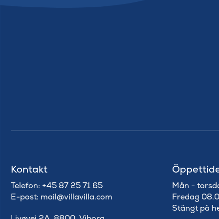
Kontakt
Öppettid
Telefon: +45 87 25 71 65
Mån - torsd
E-post: mail@villavilla.com
Fredag 08.0
Stängt på h
Livøvej 2A, 8800, Viborg