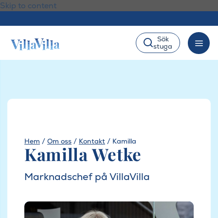
Skip to content
Sök
stuga
Hem
/
Om oss
/
Kontakt
/
Kamilla
Kamilla Wetke
Marknadschef på VillaVilla