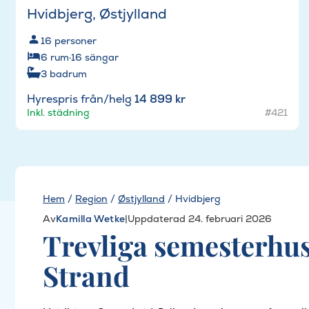
Hvidbjerg, Østjylland
16
personer
6
rum
·
16
sängar
3
badrum
Hyrespris från/helg
14 899 kr
Inkl. städning
#421
Hem
/
Region
/
Østjylland
/
Hvidbjerg
Av
Kamilla Wetke
|
Uppdaterad 24. februari 2026
Trevliga semesterhus
Strand