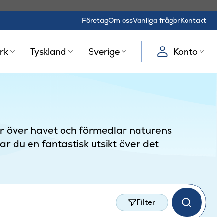
Företag
Om oss
Vanliga frågor
Kontakt
rk
Tyskland
Sverige
Konto
er över havet och förmedlar naturens
r du en fantastisk utsikt över det
Filter