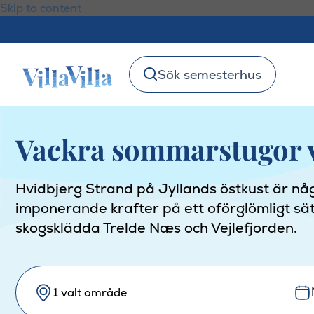
Skip to content
Sök semesterhus
Vackra sommarstugor v
Hvidbjerg Strand på Jyllands östkust är nå
imponerande krafter på ett oförglömligt sät
skogsklädda Trelde Næs och Vejlefjorden.
1 valt område