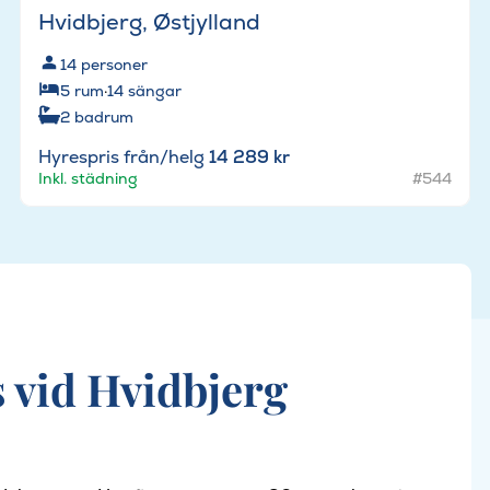
Hvidbjerg, Østjylland
14
personer
5
rum
·
14
sängar
2
badrum
Hyrespris från/helg
14 289 kr
Inkl. städning
#544
 vid Hvidbjerg