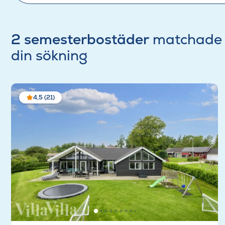
2 semesterbostäder
matchade
din sökning
4,5 (21)