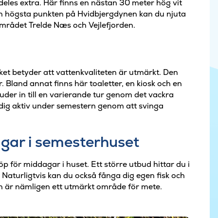
deles extra. Här finns en nästan 30 meter hög vit
n högsta punkten på Hvidbjergdynen kan du njuta
området Trelde Næs och Vejlefjorden.
lket betyder att vattenkvaliteten är utmärkt. Den
 Bland annat finns här toaletter, en kiosk och en
juder in till en varierande tur genom det vackra
 dig aktiv under semestern genom att svinga
agar i semesterhuset
köp för middagar i huset. Ett större utbud hittar du i
 Naturligtvis kan du också fånga dig egen fisk och
rden är nämligen ett utmärkt område för mete.