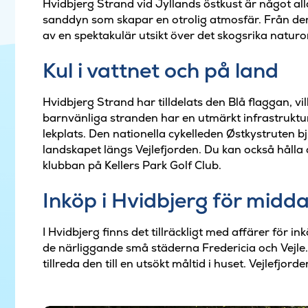
Hvidbjerg Strand vid Jyllands östkust är något all
sanddyn som skapar en otrolig atmosfär. Från de
av en spektakulär utsikt över det skogsrika natur
Kul i vattnet och på land
Hvidbjerg Strand har tilldelats den Blå flaggan, vi
barnvänliga stranden har en utmärkt infrastruktur.
lekplats. Den nationella cykelleden Østkystruten b
landskapet längs Vejlefjorden. Du kan också hålla
klubban på Kellers Park Golf Club.
Inköp i Hvidbjerg för midd
I Hvidbjerg finns det tillräckligt med affärer för in
de närliggande små städerna Fredericia och Vejle.
tillreda den till en utsökt måltid i huset. Vejlefjo