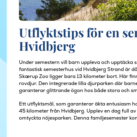
Utflyktstips för en s
Hvidbjerg
Under semestern vill barn uppleva och upptäcka 
fantastisk semesterhus vid Hvidbjerg Strand är då 
Skærup Zoo ligger bara 13 kilometer bort. Här finn
rovdjur. Den integrerade lilla djurparken där bar
garanterar glittrande ögon hos både stora och s
Ett utflyktsmål, som garanterar äkta entusiasm hos
45 kilometer från Hvidbjerg. Upplev en dag full av
omtyckta nöjesparken. Denna familjesemester ko