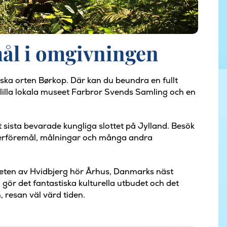
ål i omgivningen
liska orten Børkop. Där kan du beundra en fullt
lilla lokala museet Farbror Svends Samling och en
 sista bevarade kungliga slottet på Jylland. Besök
lverföremål, målningar och många andra
rheten av Hvidbjerg hör Århus, Danmarks näst
 gör det fantastiska kulturella utbudet och det
 resan väl värd tiden.