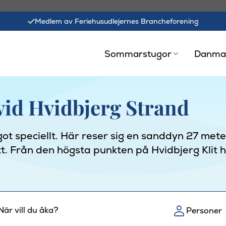
Medlem av Feriehusudlejernes Brancheforening
Sommarstugor
Danma
id Hvidbjerg Strand
got speciellt. Här reser sig en sanddyn 27 met
t. Från den högsta punkten på Hvidbjerg Klit ha
När vill du åka?
Personer