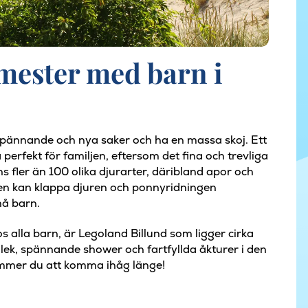
emester med barn i
spännande och nya saker och ha en massa skoj. Ett
perfekt för familjen, eftersom det fina och trevliga
s fler än 100 olika djurarter, däribland apor och
nen kan klappa djuren och ponnyridningen
må barn.
 alla barn, är Legoland Billund som ligger cirka
 lek, spännande shower och fartfyllda åkturer i den
mmer du att komma ihåg länge!