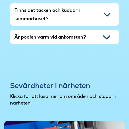
Finns det täcken och kuddar i
sommarhuset?
Är poolen varm vid ankomsten?
Sevärdheter i närheten
Klicka för att läsa mer om områden och stugor i
närheten.