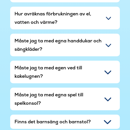
Mommarks lugna kustlinje. Välkomna till er
idealiska plats för en avkopplande semester vid
Hur avräknas förbrukningen av el,
vattnet.
vatten och värme?
Måste jag ta med egna handdukar och
sängkläder?
Måste jag ta med egen ved till
kakelugnen?
Måste jag ta med egna spel till
spelkonsol?
Finns det barnsäng och barnstol?