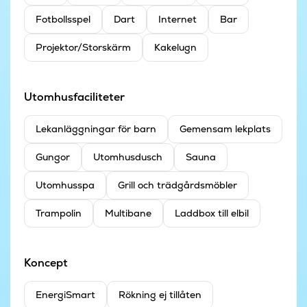
Fotbollsspel
Dart
Internet
Bar
Projektor/Storskärm
Kakelugn
Utomhusfaciliteter
Lekanläggningar för barn
Gemensam lekplats
Gungor
Utomhusdusch
Sauna
Utomhusspa
Grill och trädgårdsmöbler
Trampolin
Multibane
Laddbox till elbil
Koncept
EnergiSmart
Rökning ej tillåten