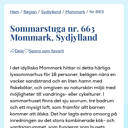
Hem
/
Region
/
Sydjylland
/
Mommark
/
Nr 663
Sommarstuga nr. 663
Mommark, Sydjylland
Spara som favorit
Dela
I det idylliska Mommark hittar ni detta härliga
lyxsommarhus för 18 personer, belägen nära en
vacker sandstrand och en liten hamn med
fiskebåtar, och omgiven av naturskön miljö med
möjligheter till vandrings- eller cykelturer. I
sommarhuset finns det sju sovrum, tre badrum
och ett mysigt loft, som framför allt barnen
kommer att älska. Det har lagts extra omsorg på
inredningen av det stora kombinerade kök- och
vardagsrummet, som fungerar som husets