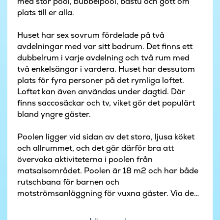
med stor pool, bubbelpool, bastu och gott om
plats till er alla.
Huset har sex sovrum fördelade på två
avdelningar med var sitt badrum. Det finns ett
dubbelrum i varje avdelning och två rum med
två enkelsängar i vardera. Huset har dessutom
plats för fyra personer på det rymliga loftet.
Loftet kan även användas under dagtid. Där
finns saccosäckar och tv, viket gör det populärt
bland yngre gäster.
Poolen ligger vid sidan av det stora, ljusa köket
och allrummet, och det går därför bra att
övervaka aktiviteterna i poolen från
matsalsområdet. Poolen är 18 m2 och har både
rutschbana för barnen och
motströmsanläggning för vuxna gäster. Via den
romerska trappan kan små barn enkelt gå i
poolen och vara med och leka. I poolavdelningen