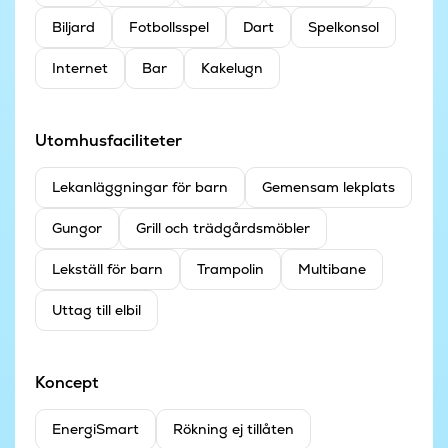
Biljard
Fotbollsspel
Dart
Spelkonsol
Internet
Bar
Kakelugn
Utomhusfaciliteter
Lekanläggningar för barn
Gemensam lekplats
Gungor
Grill och trädgårdsmöbler
Lekställ för barn
Trampolin
Multibane
Uttag till elbil
Koncept
EnergiSmart
Rökning ej tillåten