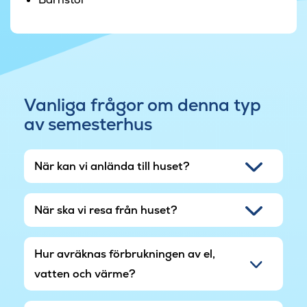
middag för att fira en födelsedag.
Både i sol och regn är det möjligt att ha det
trevligt på terrassen, som delvis är övertäckt. På
terrassen står en kolgrill från Weber redo för
familjens grillmästare, och till barnen finns
lektorn, studsmatta och gungor i trädgården.
Vanliga frågor om denna typ
av semesterhus
När kan vi anlända till huset?
När ska vi resa från huset?
Hur avräknas förbrukningen av el,
vatten och värme?