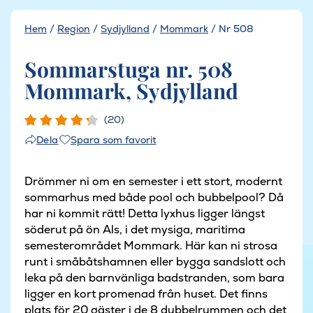
Hem
/
Region
/
Sydjylland
/
Mommark
/
Nr 508
Sommarstuga nr. 508
Mommark, Sydjylland
(20)
Spara som favorit
Dela
Drömmer ni om en semester i ett stort, modernt
sommarhus med både pool och bubbelpool? Då
har ni kommit rätt! Detta lyxhus ligger längst
söderut på ön Als, i det mysiga, maritima
semesterområdet Mommark. Här kan ni strosa
runt i småbåtshamnen eller bygga sandslott och
leka på den barnvänliga badstranden, som bara
ligger en kort promenad från huset. Det finns
plats för 20 gäster i de 8 dubbelrummen och det