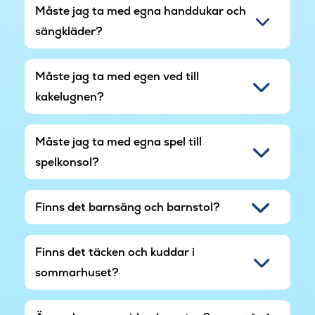
Måste jag ta med egna handdukar och
lekområdet finns också bord och bänkar där de
vuxna och övriga åskådare kan mysa och koppla
sängkläder?
av.
Måste jag ta med egen ved till
kakelugnen?
Måste jag ta med egna spel till
spelkonsol?
Finns det barnsäng och barnstol?
Finns det täcken och kuddar i
sommarhuset?