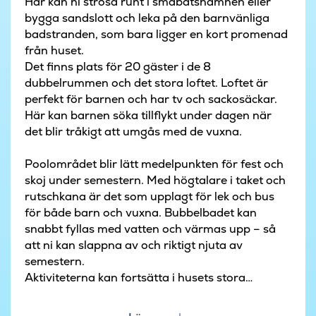
Här kan ni strosa runt i småbåtshamnen eller
bygga sandslott och leka på den barnvänliga
badstranden, som bara ligger en kort promenad
från huset.
Det finns plats för 20 gäster i de 8
dubbelrummen och det stora loftet. Loftet är
perfekt för barnen och har tv och sackosäckar.
Här kan barnen söka tillflykt under dagen när
det blir tråkigt att umgås med de vuxna.
Poolområdet blir lätt medelpunkten för fest och
skoj under semestern. Med högtalare i taket och
rutschkana är det som upplagt för lek och bus
för både barn och vuxna. Bubbelbadet kan
snabbt fyllas med vatten och värmas upp – så
att ni kan slappna av och riktigt njuta av
semestern.
Aktiviteterna kan fortsätta i husets stora
aktivitetsrum. Där kan ni spela pingis, biljard,
dart och bordsfotboll. Vi lovar att ni inte kommer