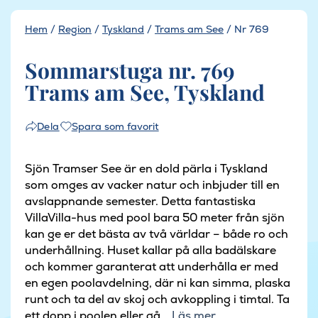
Hem
/
Region
/
Tyskland
/
Trams am See
/
Nr 769
Sommarstuga nr. 769
Trams am See, Tyskland
Spara som favorit
Dela
Sjön Tramser See är en dold pärla i Tyskland
som omges av vacker natur och inbjuder till en
avslappnande semester. Detta fantastiska
VillaVilla-hus med pool bara 50 meter från sjön
kan ge er det bästa av två världar – både ro och
underhållning. Huset kallar på alla badälskare
och kommer garanterat att underhålla er med
en egen poolavdelning, där ni kan simma, plaska
runt och ta del av skoj och avkoppling i timtal. Ta
ett dopp i poolen eller gå...
Läs mer