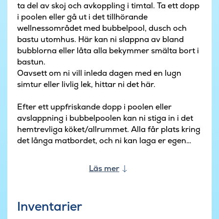
ta del av skoj och avkoppling i timtal. Ta ett dopp
i poolen eller gå ut i det tillhörande
wellnessområdet med bubbelpool, dusch och
bastu utomhus. Här kan ni slappna av bland
bubblorna eller låta alla bekymmer smälta bort i
bastun.
Oavsett om ni vill inleda dagen med en lugn
simtur eller livlig lek, hittar ni det här.
Efter ett uppfriskande dopp i poolen eller
avslappning i bubbelpoolen kan ni stiga in i det
hemtrevliga köket/allrummet. Alla får plats kring
det långa matbordet, och ni kan laga er egen
mat direkt i det välutrustade köket. Dela
berättelser med varandra och skapa minnen
Läs mer
medan ni njuter av god mat och gott sällskap.
När ni sedan är mätta kan ni utmana varandra i
biljard, dart och bordtennis i det stora
Inventarier
aktivitetsrummet.