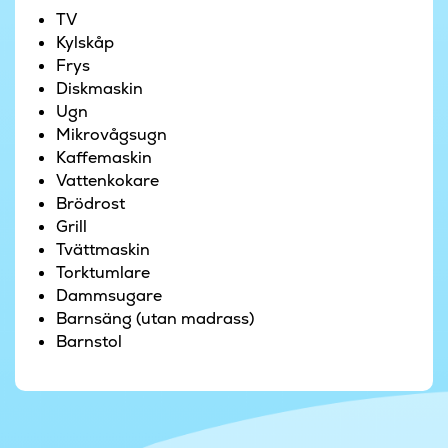
TV
Avsluta till sist dagen med en film i allrummets
Kylskåp
soffgrupp, innan mörkret faller på och det är
Frys
dags att gå och lägga sig. Ni kan dela upp er på
Diskmaskin
fem sovrum samt två mysiga loft med totalt fyra
Ugn
sovplatser (som passar bäst för barn och unga).
Mikrovågsugn
Kaffemaskin
Av hänsyn till grannarna, inklusive områdets
Vattenkokare
fastboende, vill vi särskilt uppmärksamma att
Brödrost
det ska vara lugnt i området efter kl. 22.00.
Grill
Utespa får därför inte användas efter denna tid.
Tvättmaskin
Torktumlare
Dammsugare
Barnsäng (utan madrass)
Barnstol