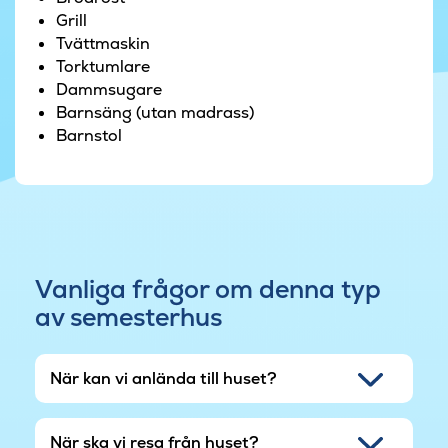
hittar ni också bra restauranger och fina butiker.
Grill
.
Tvättmaskin
Torktumlare
Dammsugare
Barnsäng (utan madrass)
Barnstol
Vanliga frågor om denna typ
av semesterhus
När kan vi anlända till huset?
När ska vi resa från huset?