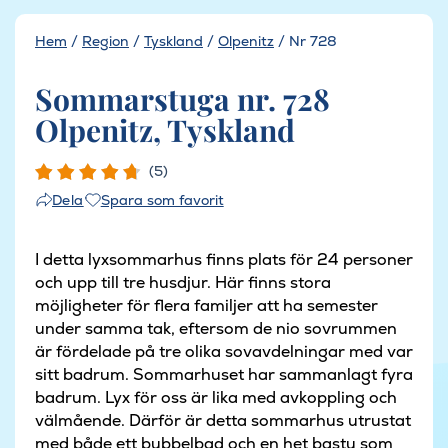
Hem
/
Region
/
Tyskland
/
Olpenitz
/
Nr 728
Sommarstuga nr. 728
Olpenitz, Tyskland
(5)
Spara som favorit
Dela
I detta lyxsommarhus finns plats för 24 personer
och upp till tre husdjur. Här finns stora
möjligheter för flera familjer att ha semester
under samma tak, eftersom de nio sovrummen
är fördelade på tre olika sovavdelningar med var
sitt badrum. Sommarhuset har sammanlagt fyra
badrum. Lyx för oss är lika med avkoppling och
välmående. Därför är detta sommarhus utrustat
med både ett bubbelbad och en het bastu som