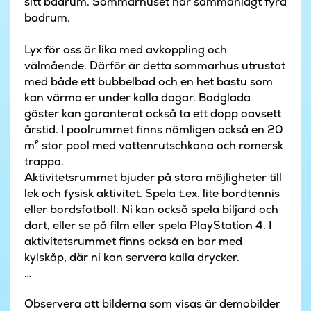
sitt badrum. Sommarhuset har sammanlagt fyra
badrum.
Lyx för oss är lika med avkoppling och
välmående. Därför är detta sommarhus utrustat
med både ett bubbelbad och en het bastu som
kan värma er under kalla dagar. Badglada
gäster kan garanterat också ta ett dopp oavsett
årstid. I poolrummet finns nämligen också en 20
m² stor pool med vattenrutschkana och romersk
trappa.
Aktivitetsrummet bjuder på stora möjligheter till
lek och fysisk aktivitet. Spela t.ex. lite bordtennis
eller bordsfotboll. Ni kan också spela biljard och
dart, eller se på film eller spela PlayStation 4. I
aktivitetsrummet finns också en bar med
kylskåp, där ni kan servera kalla drycker.
Sommarhusets samlingspunkt är det trevliga
Observera att bilderna som visas är demobilder
köket/allrummet där det är högt i tak och gott