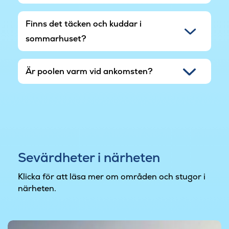
Finns det täcken och kuddar i
sommarhuset?
Är poolen varm vid ankomsten?
Sevärdheter i närheten
Klicka för att läsa mer om områden och stugor i
närheten.