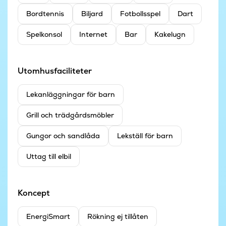
Bordtennis
Biljard
Fotbollsspel
Dart
Spelkonsol
Internet
Bar
Kakelugn
Utomhusfaciliteter
Lekanläggningar för barn
Grill och trädgårdsmöbler
Gungor och sandlåda
Lekställ för barn
Uttag till elbil
Koncept
EnergiSmart
Rökning ej tillåten