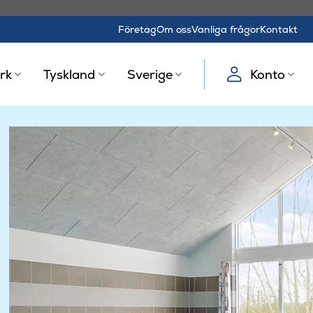
Företag
Om oss
Vanliga frågor
Kontakt
rk
Tyskland
Sverige
Konto