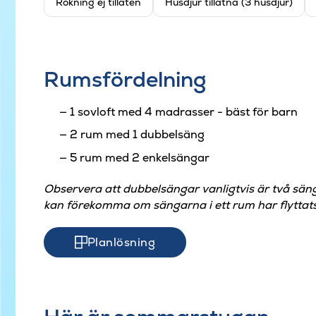
Rökning ej tillåten
Husdjur tillåtna (3 husdjur)
Rumsfördelning
1 sovloft med 4 madrasser - bäst för barn
2 rum med 1 dubbelsäng
5 rum med 2 enkelsängar
Observera att dubbelsängar vanligtvis är två sän
kan förekomma om sängarna i ett rum har flyttats
Planlösning