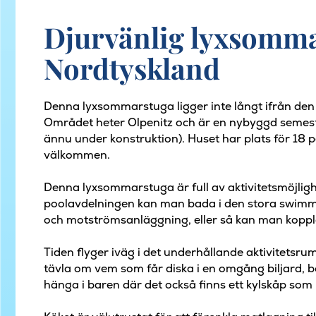
Djurvänlig lyxsommar
Nordtyskland
Denna lyxsommarstuga ligger inte långt ifrån den
Området heter Olpenitz och är en nybyggd semes
ännu under konstruktion). Huset har plats för 18 p
välkommen.
Denna lyxsommarstuga är full av aktivitetsmöjlighe
poolavdelningen kan man bada i den stora swim
och motströmsanläggning, eller så kan man koppla
Tiden flyger iväg i det underhållande aktivitetsrumme
tävla om vem som får diska i en omgång biljard, b
hänga i baren där det också finns ett kylskåp som h