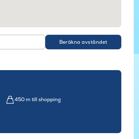
Beräkna avståndet
450 m till shopping