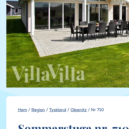
Hem
/
Region
/
Tyskland
/
Olpenitz
/
Nr 710
Sommarstuga nr. 710