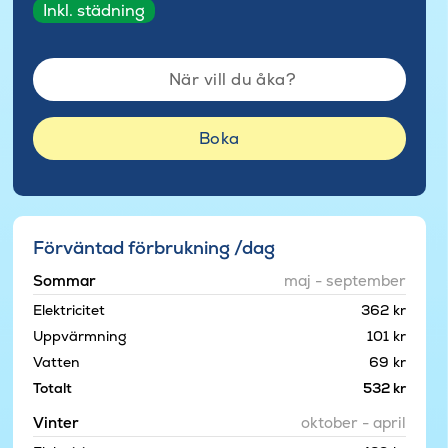
Inkl. städning
När vill du åka?
Boka
Förväntad förbrukning /dag
Sommar
maj - september
Elektricitet
362 kr
Uppvärmning
101 kr
Vatten
69 kr
Totalt
532 kr
Vinter
oktober - april