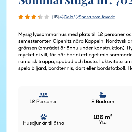
(15)
Spara som favorit
Dela
Mysig lyxsommarhus med plats till 12 personer oc
semesterorten Olpenitz nära Kappeln, Nordtyskla
gränsen (området är ännu under konstruktion). I
mycket ni vill, för här har ni ert eget minisomm
romersk trappa, spabad och bastu. I aktivitetsrumm
spela biljard, bordtennis, dart eller bordsfotboll. H
12 Personer
2 Badrum
186
m²
Yta
Husdjur är tillåtna