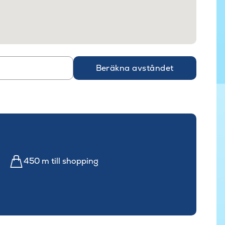
Beräkna avståndet
450 m till shopping