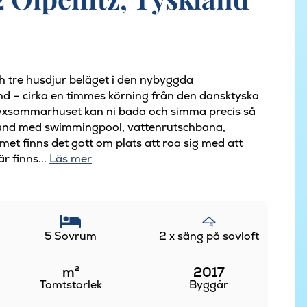
h tre husdjur beläget i den nybyggda
nd – cirka en timmes körning från den dansktyska
 lyxsommarhuset kan ni bada och simma precis så
arland med swimmingpool, vattenrutschbana,
et finns det gott om plats att roa sig med att
är finns...
Läs mer
5 Sovrum
2 x säng på sovloft
m²
2017
Tomtstorlek
Byggår