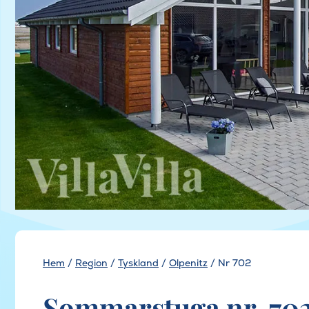
Hem
/
Region
/
Tyskland
/
Olpenitz
/
Nr 702
Sommarstuga nr. 702