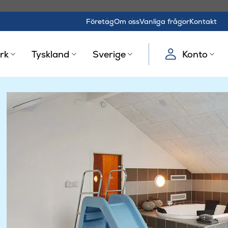
Företag
Om oss
Vanliga frågor
Kontakt
rk
Tyskland
Sverige
Konto