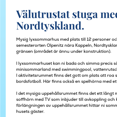
Välutrustat stuga med
Nordtyskland.
Mysig lyxsommarhus med plats till 12 personer oc
semesterorten Olpenitz nära Kappeln, Nordtyskla
gränsen (området är ännu under konstruktion).
I lyxsommarhuset kan ni bada och simma precis så m
minisommarland med swimmingpool, vattenrutsch
I aktivitetsrummet finns det gott om plats att roa s
bordsfotboll. Här finns också en spelhörna med et
I det mysiga uppehållsrummet finns det ett långt m
soffhörn med TV som inbjuder till avkoppling och k
förlängningen av uppehållsrummet hittar ni sommar
husets gäster.