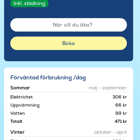
Inkl. städning
När vill du åka?
Boka
Förväntad förbrukning /dag
Sommar
maj - september
Elektricitet
306 kr
Uppvärmning
66 kr
Vatten
99 kr
Totalt
471 kr
Vinter
oktober - april