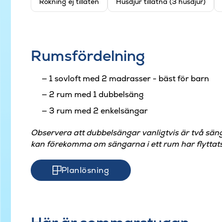
Rökning ej tillåten
Husdjur tillåtna (3 husdjur)
Rumsfördelning
1 sovloft med 2 madrasser - bäst för barn
2 rum med 1 dubbelsäng
3 rum med 2 enkelsängar
Observera att dubbelsängar vanligtvis är två sän
kan förekomma om sängarna i ett rum har flyttats
Planlösning