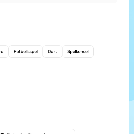
rd
Fotbollsspel
Dart
Spelkonsol