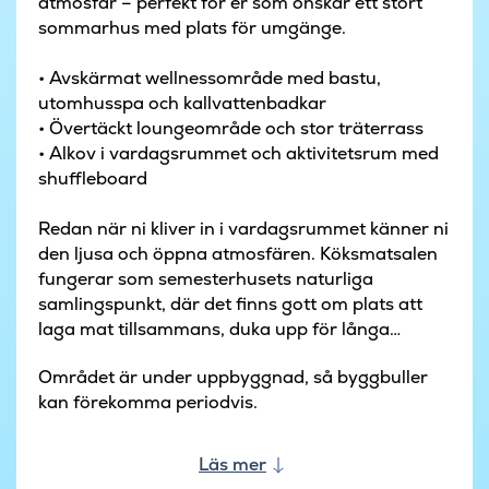
atmosfär – perfekt för er som önskar ett stort
sommarhus med plats för umgänge.
• Avskärmat wellnessområde med bastu,
utomhusspa och kallvattenbadkar
• Övertäckt loungeområde och stor träterrass
• Alkov i vardagsrummet och aktivitetsrum med
shuffleboard
Redan när ni kliver in i vardagsrummet känner ni
den ljusa och öppna atmosfären. Köksmatsalen
fungerar som semesterhusets naturliga
samlingspunkt, där det finns gott om plats att
laga mat tillsammans, duka upp för långa
middagar och koppla av i soffhörnan. Alkoven i
Området är under uppbyggnad, så byggbuller
vardagsrummet skapar en mysig hörna där man
kan förekomma periodvis.
kan fördjupa sig i en bok eller njuta av en lugn
stund medan resten av sällskapet är samlat. De
stora fönsterpartierna släpper in ljuset och
Läs mer
skapar en fin koppling till terrassen.