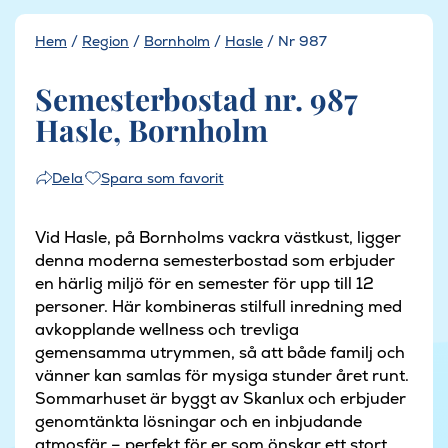
Hem
/
Region
/
Bornholm
/
Hasle
/
Nr 987
Semesterbostad nr. 987
Hasle, Bornholm
Spara som favorit
Dela
Vid Hasle, på Bornholms vackra västkust, ligger
denna moderna semesterbostad som erbjuder
en härlig miljö för en semester för upp till 12
personer. Här kombineras stilfull inredning med
avkopplande wellness och trevliga
gemensamma utrymmen, så att både familj och
vänner kan samlas för mysiga stunder året runt.
Sommarhuset är byggt av Skanlux och erbjuder
genomtänkta lösningar och en inbjudande
atmosfär – perfekt för er som önskar ett stort