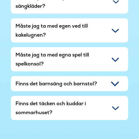
Här får ni ett semesterhus där modern komfort,
sängkläder?
wellness och Bornholms natur smälter samman
– ett självklart val för en semester fylld av närhet
Måste jag ta med egen ved till
och fina upplevelser.
kakelugnen?
Måste jag ta med egna spel till
spelkonsol?
Finns det barnsäng och barnstol?
Finns det täcken och kuddar i
sommarhuset?