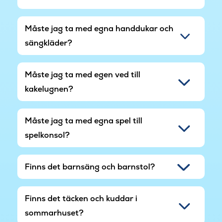
luftreningssystemet Nanoe, som renar luften
med elektrostatiska fina vattenpartiklar och ser
Måste jag ta med egna handdukar och
till att det alltid finns ren och frisk luft.
sängkläder?
Måste jag ta med egen ved till
kakelugnen?
Måste jag ta med egna spel till
spelkonsol?
Finns det barnsäng och barnstol?
Finns det täcken och kuddar i
sommarhuset?