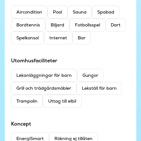
Aircondition
Pool
Sauna
Spabad
Bordtennis
Biljard
Fotbollsspel
Dart
Spelkonsol
Internet
Bar
Utomhusfaciliteter
Lekanläggningar för barn
Gungor
Grill och trädgårdsmöbler
Lekställ för barn
Trampolin
Uttag till elbil
Koncept
EnergiSmart
Rökning ej tillåten