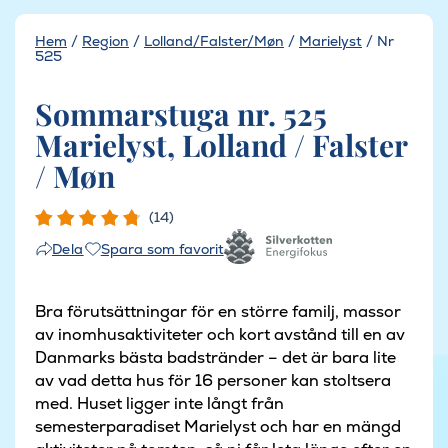
Hem
/
Region
/
Lolland/Falster/Møn
/
Marielyst
/
Nr
525
Sommarstuga nr. 525
Marielyst, Lolland / Falster
/ Møn
(14)
Spara som favorit
Dela
Bra förutsättningar för en större familj, massor
av inomhusaktiviteter och kort avstånd till en av
Danmarks bästa badstränder – det är bara lite
av vad detta hus för 16 personer kan stoltsera
med. Huset ligger inte långt från
semesterparadiset Marielyst och har en mängd