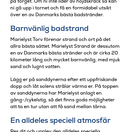
på torget. Om ni inte lider av höjdskräck så kan
ni gå upp i tornet och få en formidabel utsikt
över en av Danmarks bästa badstränder.
Barnvänlig badstrand
Marielyst Torv förenar strand och ort på det
allra bästa sättet. Marielyst Strand är dessutom
en av Danmarks bästa stränder och är cirka 20
kilometer lång och mycket barnvänlig, med mjuk
sand och lugnt vatten.
Lägg er på sanddynerna efter ett uppfriskande
dopp och låt solens strålar värma er. På toppen
av sanddynerna har Marielyst anlagt en
gång-/cykelstig, så det finns goda möjligheter
att ta en tur utan att få sand mellan tårna.
En alldeles speciell atmosfär
Res dit och upplev den alldeles speciella