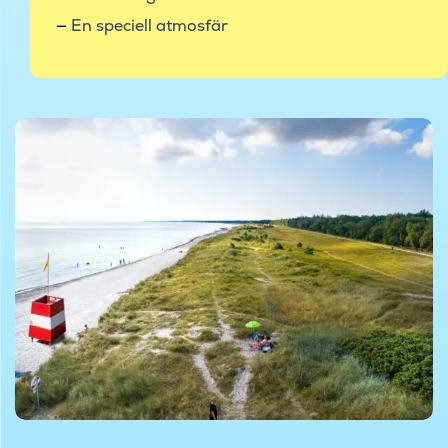
En speciell atmosfär
© Pajor
© Pajor
© Rune Johansen/Drone Rune