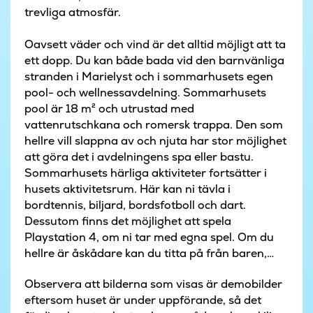
trevliga atmosfär.
Oavsett väder och vind är det alltid möjligt att ta
ett dopp. Du kan både bada vid den barnvänliga
stranden i Marielyst och i sommarhusets egen
pool- och wellnessavdelning. Sommarhusets
pool är 18 m² och utrustad med
vattenrutschkana och romersk trappa. Den som
hellre vill slappna av och njuta har stor möjlighet
att göra det i avdelningens spa eller bastu.
Sommarhusets härliga aktiviteter fortsätter i
husets aktivitetsrum. Här kan ni tävla i
bordtennis, biljard, bordsfotboll och dart.
Dessutom finns det möjlighet att spela
Playstation 4, om ni tar med egna spel. Om du
hellre är åskådare kan du titta på från baren,
med utmärkt utsikt över de tävlande.
Observera att bilderna som visas är demobilder
eftersom huset är under uppförande, så det
Sommarhusets samlingspunkt finns i husets