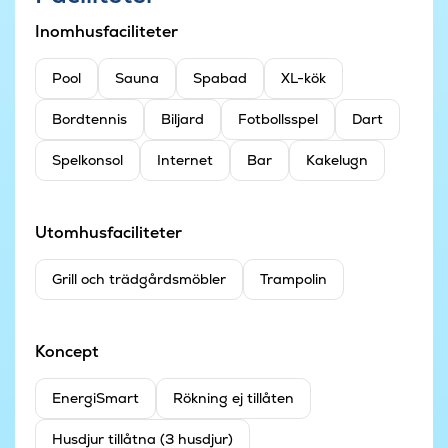
Inomhusfaciliteter
Pool
Sauna
Spabad
XL-kök
Bordtennis
Biljard
Fotbollsspel
Dart
Spelkonsol
Internet
Bar
Kakelugn
Utomhusfaciliteter
Grill och trädgårdsmöbler
Trampolin
Koncept
EnergiSmart
Rökning ej tillåten
Husdjur tillåtna (3 husdjur)