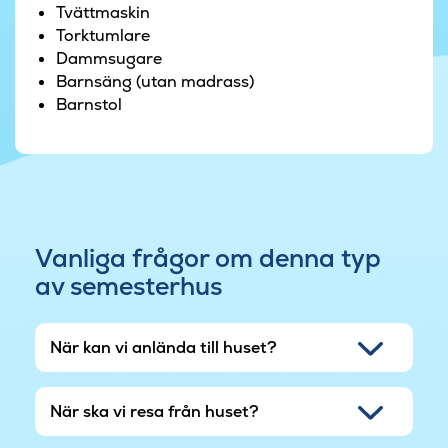
Tvättmaskin
användas av områdets gäster.
Torktumlare
Dammsugare
Sommarhuset ligger i ett bilfritt område, vilket
Barnsäng (utan madrass)
innebär att det inte finns parkering vid huset,
Barnstol
utan på en gemensam parkeringsplats i
området. Det finns dock möjlighet att lasta ur
bilen på en vändplats vid huset.
Vanliga frågor om denna typ
av semesterhus
När kan vi anlända till huset?
När ska vi resa från huset?