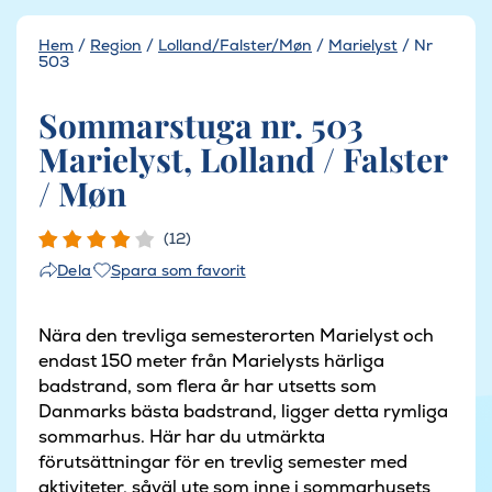
Hem
/
Region
/
Lolland/Falster/Møn
/
Marielyst
/
Nr
503
Sommarstuga nr. 503
Marielyst, Lolland / Falster
/ Møn
(12)
Spara som favorit
Dela
Nära den trevliga semesterorten Marielyst och
endast 150 meter från Marielysts härliga
badstrand, som flera år har utsetts som
Danmarks bästa badstrand, ligger detta rymliga
sommarhus. Här har du utmärkta
förutsättningar för en trevlig semester med
aktiviteter, såväl ute som inne i sommarhusets